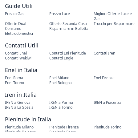
Guide Utili
Prezzo Gas
Prezzo Luce
Migliori Offerte Luce e
Gas
Offerte Dual
Offerte Seconda Casa
Trucchi per Risparmiare
Consumo
Risparmiare in Bolletta
Elettrodomestici
Contatti Utili
Contatti Enel
Contatti Eni Plenitude
Contatti Iren
Contatti Wekiwi
Contatti Engie
Enel in Italia
Enel Roma
Enel Milano
Enel Firenze
Enel Torino
Enel Bologna
Iren in Italia
IREN a Genova
IREN a Parma
IREN a Piacenza
IREN a La Spezia
IREN a Torino
Plenitude in Italia
Plenitude Milano
Plenitude Firenze
Plenitude Torino
Plenitude Bologna
Plenitude Roma