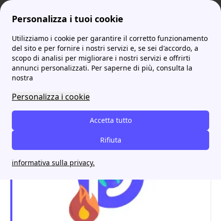
Personalizza i tuoi cookie
Utilizziamo i cookie per garantire il corretto funzionamento
ProntoBolletta
Enel Offerte
Scopri Enel Open Energy: Dall'Offerta alle Opinioni dei Clienti
More
del sito e per fornire i nostri servizi e, se sei d'accordo, a
scopo di analisi per migliorare i nostri servizi e offrirti
Scopri Enel Open Energy:
annunci personalizzati. Per saperne di più, consulta la
nostra
Dall'Offerta alle Opinioni
Personalizza i cookie
dei Clienti
Accetta tutto
Rifiuta
informativa sulla privacy.