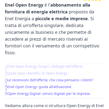
Enel Open Energy
è l'
abbonamento alla
fornitura di energia elettrica
proposto da
Enel Energia a
piccole e medie imprese
. Si
tratta di un'offerta singolare, dedicata
unicamente ai business e che permette di
accedere ai prezzi di mercato riservati ai
fornitori con il versamento di un corrispettivo
fisso.
Enel Open Energy: Scopri i dettagli dell'offerta
Table of Contents
Quali sono i benefici di Open Energy
Le recensioni dell'offerta: che cosa pensano i clienti?
Enel Open Energy: guida all'attivazione
Open Energy Digital: servizi digitali per le imprese
Vediamo allora come si struttura Open Energy di Enel