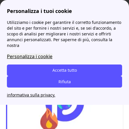
Personalizza i tuoi cookie
Utilizziamo i cookie per garantire il corretto funzionamento
ProntoBolletta
A2A
Dove si trova A2A a Montichiari e come contattarlo
More
del sito e per fornire i nostri servizi e, se sei d'accordo, a
scopo di analisi per migliorare i nostri servizi e offrirti
Dove si trova A2A a
annunci personalizzati. Per saperne di più, consulta la
nostra
Montichiari e come
Personalizza i cookie
contattarlo
Accetta tutto
Rifiuta
informativa sulla privacy.