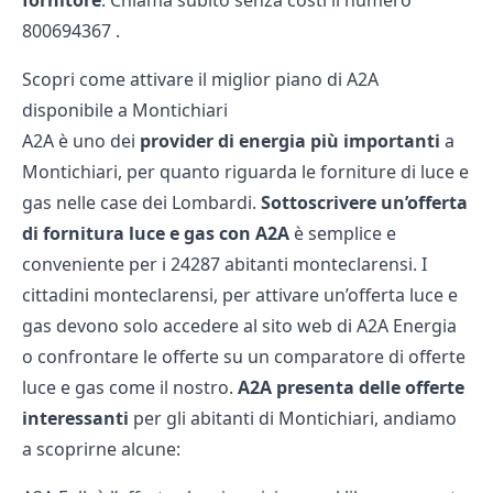
fornitore
. Chiama subito senza costi il numero
800694367
.
Scopri come attivare il miglior piano di A2A
disponibile a Montichiari
A2A è uno dei
provider di energia più importanti
a
Montichiari, per quanto riguarda le forniture di luce e
gas nelle case dei Lombardi.
Sottoscrivere un’offerta
di fornitura luce e gas con A2A
è semplice e
conveniente per i 24287 abitanti monteclarensi. I
cittadini monteclarensi, per attivare un’offerta luce e
gas devono solo accedere al
sito web
di A2A Energia
o confrontare le offerte su un
comparatore di offerte
luce e gas
come il nostro.
A2A presenta delle offerte
interessanti
per gli abitanti di Montichiari, andiamo
a scoprirne alcune: