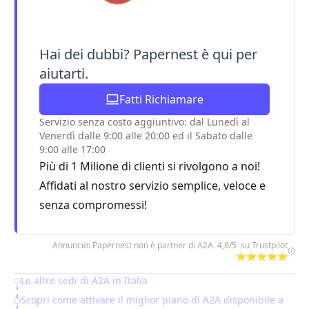
Hai dei dubbi? Papernest è qui per
aiutarti.
Fatti Richiamare
Servizio senza costo aggiuntivo: dal Lunedì al
Venerdì dalle 9:00 alle 20:00 ed il Sabato dalle
9:00 alle 17:00
Più di 1 Milione di clienti si rivolgono a noi!
Affidati al nostro servizio semplice, veloce e
senza compromessi!
Annuncio: Papernest non è partner di A2A. 4,8/5 su Trustpilot
⭐⭐⭐⭐⭐
Le altre sedi di A2A in Italia
Table of Contents
Scopri come attivare il miglior piano di A2A disponibile a