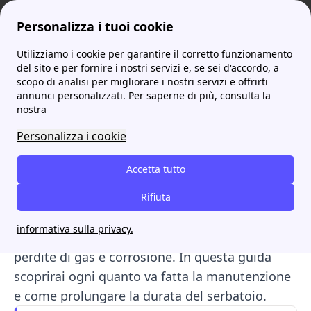
Personalizza i tuoi cookie
Utilizziamo i cookie per garantire il corretto funzionamento
ProntoBolletta
Qual è il Prezzo del Gas di oggi in Italia?
Manutenzione serbatoio GPL casa: tutte le informazioni
del sito e per fornire i nostri servizi e, se sei d'accordo, a
scopo di analisi per migliorare i nostri servizi e offrirti
Manutenzione serbatoio
annunci personalizzati. Per saperne di più, consulta la
nostra
GPL casa: tutte le
Personalizza i cookie
informazioni
Accetta tutto
La manutenzione del serbatoio GPL è
fondamentale per garantirne sicurezza ed
Rifiuta
efficienza. La normativa prevede collaudi ogni
informativa sulla privacy.
10 anni e controlli periodici per prevenire
perdite di gas e corrosione. In questa guida
scoprirai ogni quanto va fatta la manutenzione
e come prolungare la durata del serbatoio.