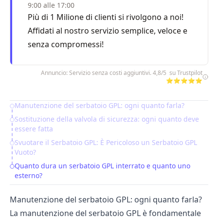
9:00 alle 17:00
Più di 1 Milione di clienti si rivolgono a noi!
Affidati al nostro servizio semplice, veloce e
senza compromessi!
Annuncio: Servizio senza costi aggiuntivi. 4,8/5 su Trustpilot
⭐⭐⭐⭐⭐
Manutenzione del serbatoio GPL: ogni quanto farla?
Table of Contents
Sostituzione della valvola di sicurezza: ogni quanto deve
essere fatta
Svuotare il Serbatoio GPL: È Pericoloso un Serbatoio GPL
Vuoto?
Quanto dura un serbatoio GPL interrato e quanto uno
esterno?
Manutenzione del serbatoio GPL: ogni quanto farla?
La manutenzione del serbatoio GPL è fondamentale