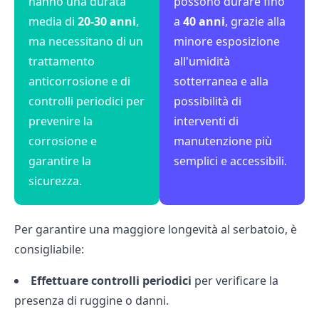
hanno una durata
possono durare fino
media di
20-30 anni
,
a
40 anni
, grazie alla
ma necessitano di un
minore esposizione
trattamento
all'umidità
anticorrosione e di
sotterranea e alla
controlli periodici per
possibilità di
prevenire la
interventi di
corrosione e
manutenzione più
garantire la
semplici e accessibili.
sicurezza.
Per garantire una maggiore longevità al serbatoio, è
consigliabile:
Effettuare controlli periodici
per verificare la
presenza di ruggine o danni.