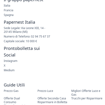
20145 Milano (MI)
Numero di Telefono: 02 94 75 67 37
Capitale sociale: 10 000 €
Prontobolletta sui
Social
Instagram
X
Medium
Guide Utili
Prezzo Gas
Prezzo Luce
Migliori Offerte Luce e
Gas
Offerte Dual
Offerte Seconda Casa
Trucchi per Risparmiare
Consumo
Risparmiare in Bolletta
Elettrodomestici
Contatti Utili
Contatti Enel
Contatti Eni Plenitude
Contatti Iren
Contatti Wekiwi
Contatti Engie
Enel in Italia