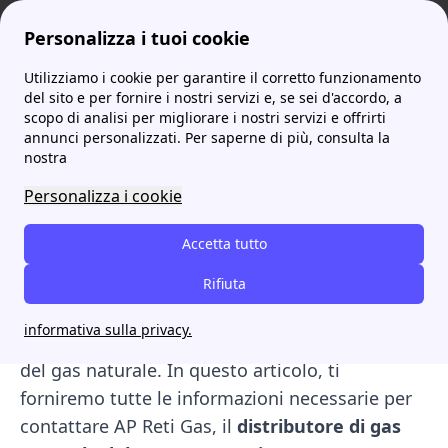
Personalizza i tuoi cookie
Utilizziamo i cookie per garantire il corretto funzionamento
ProntoBolletta
Ap Reti Gas
Numero Verde AP Reti Gas: Quando e Come Contattare il distributore
More
del sito e per fornire i nostri servizi e, se sei d'accordo, a
scopo di analisi per migliorare i nostri servizi e offrirti
Numero Verde AP Reti Gas:
annunci personalizzati. Per saperne di più, consulta la
nostra
Quando e Come
Personalizza i cookie
Contattare il distributore
Accetta tutto
Il Numero Verde di AP Reti Gas è
800.714.071
,
attivo dal lunedì al venerdì, dalle 08:00 alle
Rifiuta
18:00. È possibile contattare questo numero
informativa sulla privacy.
per interventi legati alla rete di distribuzione
del gas naturale. In questo articolo, ti
forniremo tutte le informazioni necessarie per
contattare AP Reti Gas, il
distributore di gas