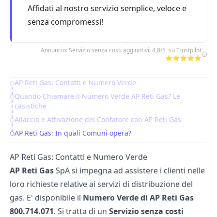
Affidati al nostro servizio semplice, veloce e
senza compromessi!
Annuncio: Servizio senza costi aggiuntivi. 4,8/5 su Trustpilot
⭐⭐⭐⭐⭐
AP Reti Gas: Contatti e Numero Verde
Table of Contents
Quando Chiamare il Numero Verde AP Reti Gas? Le
casistiche
Allaccio e Attivazione del Contatore con AP Reti Gas
AP Reti Gas: In quali Comuni opera?
AP Reti Gas: Contatti e Numero Verde
AP Reti Gas
SpA si impegna ad assistere i clienti nelle
loro richieste relative ai servizi di distribuzione del
gas. E' disponibile il
Numero Verde di AP Reti Gas
800.714.071
. Si tratta di un
Servizio senza costi