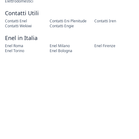
Enel Roma
Enel Milano
Enel Firenze
Enel Torino
Enel Bologna
Iren in Italia
IREN a Genova
IREN a Parma
IREN a Piacenza
IREN a La Spezia
IREN a Torino
Plenitude in Italia
Plenitude Milano
Plenitude Firenze
Plenitude Torino
Plenitude Bologna
Plenitude Roma
Cambio Residenza
Cambio Residenza Roma
Cambio Residenza Torino
Cambio Residenza Milano
Cambio Residenza Napoli
Cambio Residenza
Palermo
Fatti richiamare