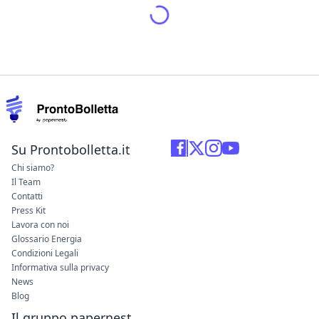
Su Prontobolletta.it
Chi siamo?
Il Team
Contatti
Press Kit
Lavora con noi
Glossario Energia
Condizioni Legali
Informativa sulla privacy
News
Blog
Il gruppo papernest
Italia
Francia
Spagna
Papernest Italia
Sede Legale: Via Leone XIII, 14 -