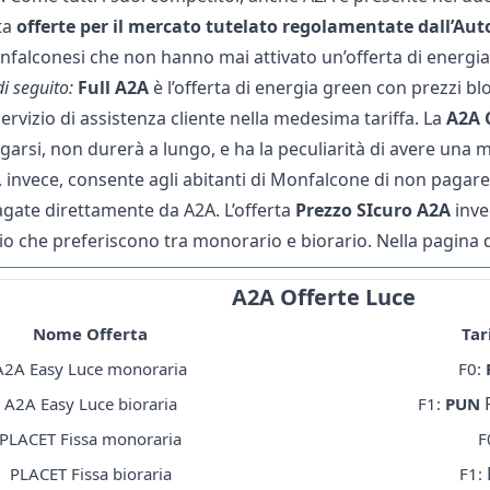
ta
offerte per il mercato tutelato regolamentate dall’Au
onfalconesi che non hanno mai attivato un’offerta di energia
i seguito:
Full A2A
è l’offerta di energia green con prezzi bl
ervizio di assistenza cliente nella medesima tariffa. La
A2A 
arsi, non durerà a lungo, e ha la peculiarità di avere una m
, invece, consente agli abitanti di Monfalcone di non pagare 
gate direttamente da A2A. L’offerta
Prezzo SIcuro A2A
invec
o che preferiscono tra monorario e biorario. Nella pagina d
A2A Offerte Luce
Nome Offerta
Tar
A2A Easy Luce monoraria
F0:
A2A Easy Luce bioraria
F1:
PUN
PLACET Fissa monoraria
F
PLACET Fissa bioraria
F1: