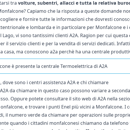
arsi tra
volture, subentri, allacci e tutta la relativa buro
onfalcone? Capiamo che la risposta a queste domande non
ccogliere e fornire tutte le informazioni che dovresti conos
ettentrionale e lombarda e in particolare per Monfalcone e 
Lago, vi sono tantissimi clienti A2A. Ragion per cui questa 
er il servizio clienti e per la vendita di servizi dedicati. Inf
i a casa, ma conoscono a2a perchè ha una centrale produtt
cone è presente la centrale Termoelettrica di A2A
 dove sono i centri assistenza A2A e chi chiamare
i A2A da chiamare in questo caso possono variare a seconda 
fisso. Oppure potete consultare il
sito web
di A2A nella sezi
Monfalcone, e trovare i punti Enel più vicini a Monfalcone. 
i, il numero verde da chiamare per operazioni sulle propr
ente quando i cittadini monfalconesi chiamano da telefono fi