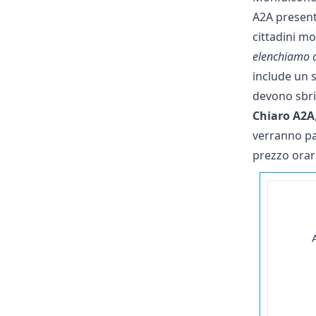
A2A presen
cittadini m
elenchiamo d
include un s
devono sbrig
Chiaro A2A
verranno pa
prezzo orari