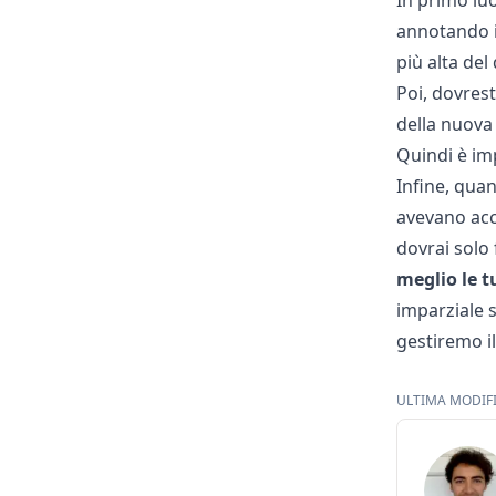
In primo luo
annotando il
più alta del
Poi, dovres
della nuova 
Quindi è im
Infine, quan
avevano acc
dovrai solo
meglio le t
imparziale 
gestiremo il
ULTIMA MODIFI