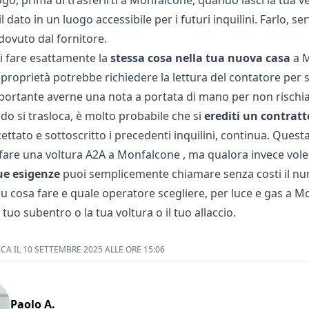
go, prima di trasferirti a Monfalcone, quando lasci la tua v
 dato in un luogo accessibile per i futuri inquilini. Farlo, s
 dovuto dal fornitore.
ti fare esattamente la
stessa cosa nella tua nuova casa
a M
proprietà potrebbe richiedere la lettura del contatore per s
portante averne una nota a portata di mano per non rischia
do si trasloca, è molto probabile che si
erediti un contrat
ettato e sottoscritto i precedenti inquilini, continua. Ques
 fare una
voltura A2A a Monfalcone
, ma qualora invece vol
ue esigenze
puoi semplicemente chiamare senza costi il n
su cosa fare e quale operatore scegliere, per luce e gas a M
 tuo subentro o la tua voltura o il tuo allaccio.
CA IL 10 SETTEMBRE 2025 ALLE ORE 15:06
Paolo A.