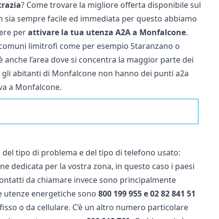
crazia
? Come trovare la migliore offerta disponibile sul
 sia sempre facile ed immediata per questo abbiamo
cere per
attivare la tua utenza A2A a Monfalcone
.
i comuni limitrofi come per esempio Staranzano o
è anche l’area dove si concentra la maggior parte dei
atti gli abitanti di Monfalcone non hanno dei punti a2a
iva a Monfalcone.
del tipo di problema e del tipo di telefono usato:
one dedicata per la vostra zona, in questo caso i paesi
I contatti da chiamare invece sono principalmente
ie utenze energetiche sono
800 199 955 e 02 82 841 51
sso o da cellulare. C’è un altro numero particolare