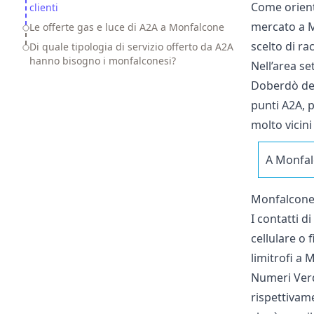
Come orient
clienti
mercato a M
Le offerte gas e luce di A2A a Monfalcone
scelto di ra
Di quale tipologia di servizio offerto da A2A
hanno bisogno i monfalconesi?
Nell’area s
Doberdò del 
punti A2A, p
molto vicin
A Monfal
Monfalcone,
I contatti d
cellulare o 
limitrofi a 
Numeri Verd
rispettivam