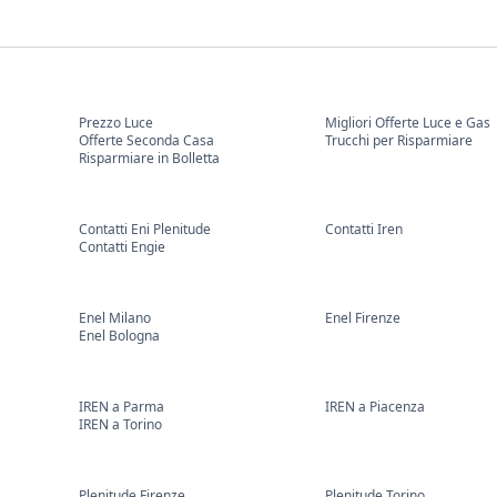
Prezzo Luce
Migliori Offerte Luce e Gas
Offerte Seconda Casa
Trucchi per Risparmiare
Risparmiare in Bolletta
Contatti Eni Plenitude
Contatti Iren
Contatti Engie
Enel Milano
Enel Firenze
Enel Bologna
IREN a Parma
IREN a Piacenza
IREN a Torino
Plenitude Firenze
Plenitude Torino