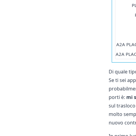
P
A2A PLAC
A2A PLAC
Di quale ti
Se ti sei a
probabilmen
porti è:
mi s
sul
trasloco
molto sempli
nuovo contr