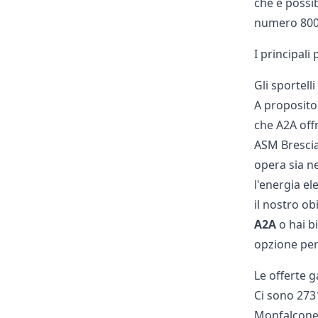
che è possi
numero
80
I principali 
Gli sportelli
A proposito
che A2A offr
ASM Brescia 
opera sia ne
l'energia el
il nostro ob
A2A
o hai b
opzione per t
Le offerte 
Ci sono 2731
Monfalcone. 