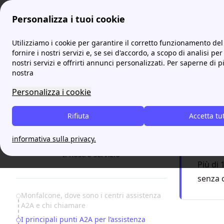
Personalizza i tuoi cookie
ProntoBolletta
A2A
Tutte le info di cui hai bisogno su
Utilizziamo i cookie per garantire il corretto funzionamento del 
More
fornire i nostri servizi e, se sei d'accordo, a scopo di analisi per
nostri servizi e offrirti annunci personalizzati. Per saperne di p
Tutte 
nostra
Personalizza i cookie
Hai d
Rifiuta
Accetta tu
F
informativa sulla privacy.
Servizio
17:00
Il nostro servizio
Più di 
senza 
Table of Contents
Monfalcone, dove sono i centri assistenza
A2A e chi chiamare
I principali punti A2A per l’assistenza