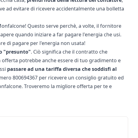
ecchia casa,
prendi nota della lettura del contatore
,
erve ad evitare di ricevere accidentalmente una bolletta
onfalcone! Questo serve perchè, a volte, il fornitore
apere quando iniziare a far pagare l'energia che usi.
re di pagare per l'energia non usata!
to "presunto"
. Ciò significa che il contratto che
ta offerta potrebbe anche essere di tuo gradimento e
essi
passare ad una tariffa diversa che soddisfi al
umero
800694367
per ricevere un consiglio gratuito ed
onfalcone. Troveremo la migliore offerta per te e