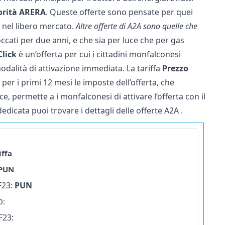
torità ARERA
. Queste offerte sono pensate per quei
 nel libero mercato.
Altre offerte di A2A sono quelle che
occati per due anni, e che sia per luce che per gas
Click
è un’offerta per cui i cittadini monfalconesi
odalità di attivazione immediata. La tariffa
Prezzo
per i primi 12 mesi le imposte dell’offerta, che
e, permette a i monfalconesi di attivare l’offerta con il
edicata puoi trovare i dettagli delle
offerte A2A
.
iffa
PUN
F23:
PUN
0:
F23: