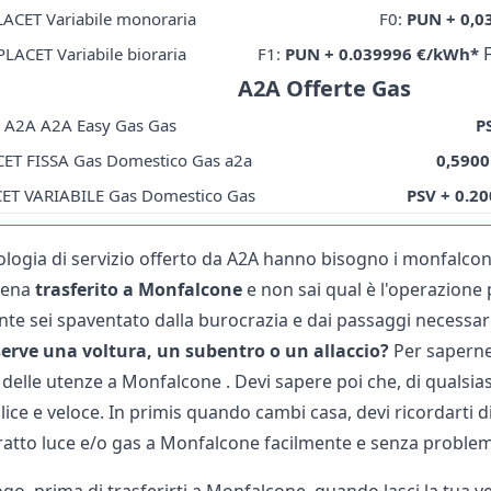
LACET Variabile monoraria
F0:
PUN + 0,0
F
PLACET Variabile bioraria
F1:
PUN + 0.039996 €/kWh*
A2A Offerte Gas
A2A A2A Easy Gas Gas
P
ET FISSA Gas Domestico Gas a2a
0,5900
ET VARIABILE Gas Domestico Gas
PSV + 0.2
pologia di servizio offerto da A2A hanno bisogno i monfalcon
ppena
trasferito a Monfalcone
e non sai qual è l'operazione p
te sei spaventato dalla burocrazia e dai passaggi necessa
erve una voltura, un subentro o un allaccio?
Per saperne 
 delle utenze a Monfalcone
. Devi sapere poi che, di qualsia
ce e veloce. In primis quando cambi casa, devi ricordarti di
atto luce e/o gas a Monfalcone facilmente e senza problem