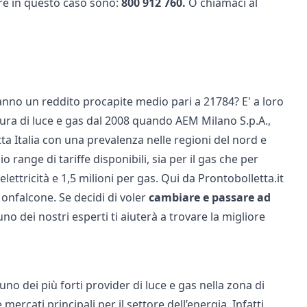
tare in questo caso sono:
800 912 760.
O chiamaci al
nno un reddito procapite medio pari a 21784? E' a loro
itura di luce e gas dal 2008 quando AEM Milano S.p.A.,
tta Italia con una prevalenza nelle regioni del nord e
range di tariffe disponibili, sia per il gas che per
elettricità e 1,5 milioni per gas. Qui da Prontobolletta.it
onfalcone. Se decidi di voler
cambiare e passare ad
 uno dei nostri esperti ti aiuterà a trovare la migliore
o dei più forti provider di luce e gas nella zona di
rcati principali per il settore dell’energia. Infatti