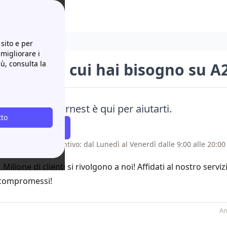
 A2A a Monfalcone
sito e per
 migliorare i
iù, consulta la
le info di cui hai bisogno su 
ei dubbi? Papernest è qui per aiutarti.
tto
atti Richiamare
 senza costo aggiuntivo: dal Lunedì al Venerdì dalle 9:00 alle 20:00 
1 Milione di clienti si rivolgono a noi! Affidati al nostro servi
compromessi!
An