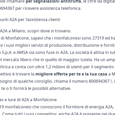
bile chiamare
per segnalazioni antitruffa
, le cifre da digi
0694367
per ricevere assistenza telefonica.
punti A2A per l’assistenza clienti
A2A a Milano
, scopri dove si trovano.
 di Monfalcone, sapevi che i monfalconesi sono 27319 ed ha
e i suoi migliori servizi di produzione, distribuzione e forn
S.p.A. e AMSA sia sono fuse in A2A. La società è attiva in tu
l mercato libero che in quello di maggior tutela. Ha un ampio 
ettrica e conta con oltre 1,2 milioni di utenti per il segmento 
iettivo è trovare la
migliore offerta per te e la tua casa
a M
isogno di qualche consiglio, chiama il numero
800694367 !
,
e o ti fornirà le possibili alternative.
gas e luce di A2A a Monfalcone
9 monfalconesi che conoscono il fornitore di energia A2A, un
Come tutti i suoi competitor, anche A2A è presente nei due me