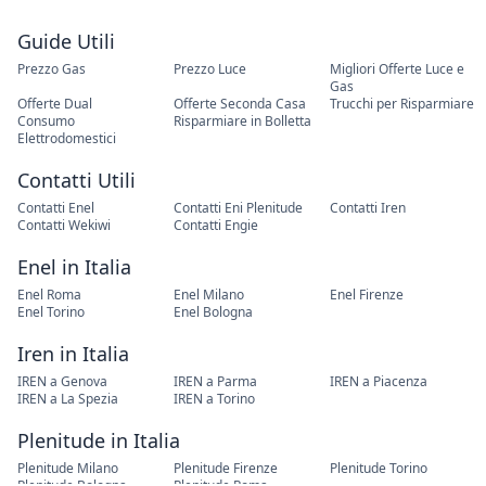
Guide Utili
Prezzo Gas
Prezzo Luce
Migliori Offerte Luce e
Gas
Offerte Dual
Offerte Seconda Casa
Trucchi per Risparmiare
Consumo
Risparmiare in Bolletta
Elettrodomestici
Contatti Utili
Contatti Enel
Contatti Eni Plenitude
Contatti Iren
Contatti Wekiwi
Contatti Engie
Enel in Italia
Enel Roma
Enel Milano
Enel Firenze
Enel Torino
Enel Bologna
Iren in Italia
IREN a Genova
IREN a Parma
IREN a Piacenza
IREN a La Spezia
IREN a Torino
Plenitude in Italia
Plenitude Milano
Plenitude Firenze
Plenitude Torino
Plenitude Bologna
Plenitude Roma