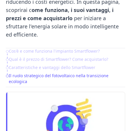
riducendo i costi energetici. In questa pagina,
scoprirai c
ome funziona, i suoi vantaggi, i
prezzi e come acquistarlo
per iniziare a
sfruttare l'energia solare in modo intelligente
ed efficiente.
Cos'è e come funziona l'impianto Smartflower?
Table of Contents
Qual è il prezzo di Smartflower? Come acquistarlo?
Caratteristiche e vantaggi dello Smartflower
Il ruolo strategico del fotovoltaico nella transizione
ecologica