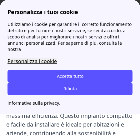
Personalizza i tuoi cookie
Utilizziamo i cookie per garantire il corretto funzionamento
ProntoBolletta
Scopri tutto sulle energie rinnovabili in Italia
Cos'è Smartflower? La soluzione innovativa per l'energia solare
del sito e per fornire i nostri servizi e, se sei d'accordo, a
scopo di analisi per migliorare i nostri servizi e offrirti
Cos'è Smartflower? La
annunci personalizzati. Per saperne di più, consulta la
nostra
soluzione innovativa per
Personalizza i cookie
l'energia solare
Accetta tutto
Smartflower
è un
impianto fotovoltaico
innovativo
che ottimizza la produzione di
Rifiuta
energia solare grazie al suo sistema di tracking
informativa sulla privacy.
solare, che segue il sole per garantire la
massima efficienza. Questo impianto compatto
e facile da installare è ideale per abitazioni e
aziende, contribuendo alla sostenibilità e