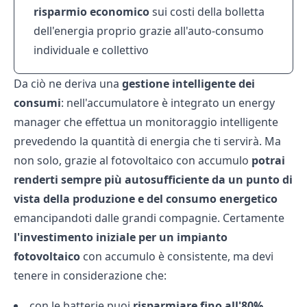
risparmio
economico
sui costi della bolletta
dell'energia proprio grazie all'auto-consumo
individuale e collettivo
Da ciò ne deriva una
gestione
intelligente
dei
consumi
: nell'accumulatore è integrato un energy
manager che effettua un monitoraggio intelligente
prevedendo la quantità di energia che ti servirà. Ma
non solo, grazie al fotovoltaico con accumulo
potrai
renderti
sempre
più
autosufficiente
da
un
punto
di
vista
della
produzione
e
del
consumo
energetico
emancipandoti dalle grandi compagnie. Certamente
l'investimento
iniziale
per
un
impianto
fotovoltaico
con accumulo è consistente, ma devi
tenere in considerazione che:
con le batterie puoi
risparmiare
fino
all'80%