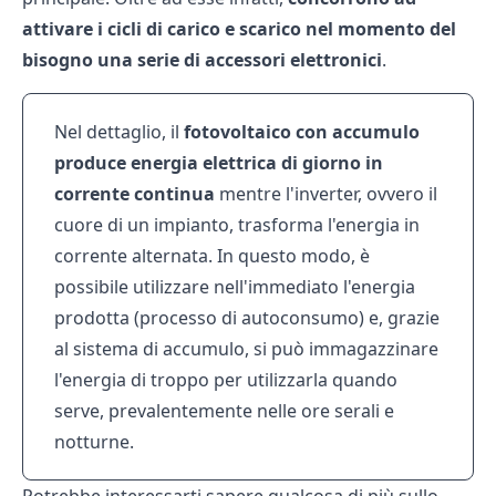
attivare
i
cicli
di
carico
e
scarico
nel
momento
del
bisogno
una
serie
di
accessori
elettronici
.
Nel dettaglio, il
fotovoltaico
con
accumulo
produce
energia
elettrica
di
giorno
in
corrente
continua
mentre l'inverter, ovvero il
cuore di un impianto, trasforma l'energia in
corrente alternata. In questo modo, è
possibile utilizzare nell'immediato l'energia
prodotta (processo di autoconsumo) e, grazie
al sistema di accumulo, si può immagazzinare
l'energia di troppo per utilizzarla quando
serve, prevalentemente nelle ore serali e
notturne.