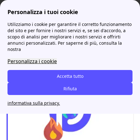
Personalizza i tuoi cookie
Utilizziamo i cookie per garantire il corretto funzionamento
ProntoBolletta
Energia Solare: come puoi sfruttarla per risparmiare in bolletta!
Impianto Fotovoltaico con Accumulo: tutto quello che c'è da sapere
del sito e per fornire i nostri servizi e, se sei d'accordo, a
scopo di analisi per migliorare i nostri servizi e offrirti
Impianto Fotovoltaico con
annunci personalizzati. Per saperne di più, consulta la
nostra
Accumulo: tutto quello che
Personalizza i cookie
c'è da sapere
Accetta tutto
Rifiuta
informativa sulla privacy.