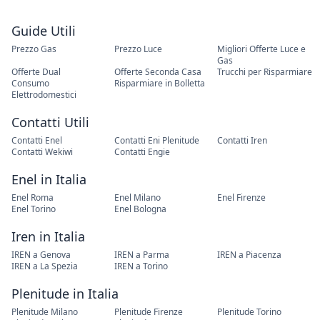
Guide Utili
Prezzo Gas
Prezzo Luce
Migliori Offerte Luce e
Gas
Offerte Dual
Offerte Seconda Casa
Trucchi per Risparmiare
Consumo
Risparmiare in Bolletta
Elettrodomestici
Contatti Utili
Contatti Enel
Contatti Eni Plenitude
Contatti Iren
Contatti Wekiwi
Contatti Engie
Enel in Italia
Enel Roma
Enel Milano
Enel Firenze
Enel Torino
Enel Bologna
Iren in Italia
IREN a Genova
IREN a Parma
IREN a Piacenza
IREN a La Spezia
IREN a Torino
Plenitude in Italia
Plenitude Milano
Plenitude Firenze
Plenitude Torino