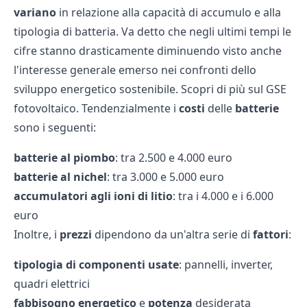
variano
in relazione alla capacità di accumulo e alla
tipologia di batteria. Va detto che negli ultimi tempi le
cifre stanno drasticamente diminuendo visto anche
l'interesse generale emerso nei confronti dello
sviluppo energetico sostenibile. Scopri di più sul
GSE
fotovoltaico
. Tendenzialmente i
costi
delle
batterie
sono i seguenti:
batterie
al
piombo
: tra 2.500 e 4.000 euro
batterie
al
nichel
: tra 3.000 e 5.000 euro
accumulatori
agli
ioni
di
litio
: tra i 4.000 e i 6.000
euro
Inoltre, i
prezzi
dipendono da un'altra serie di
fattori
:
tipologia
di
componenti
usate
: pannelli, inverter,
quadri elettrici
fabbisogno
energetico
e
potenza
desiderata