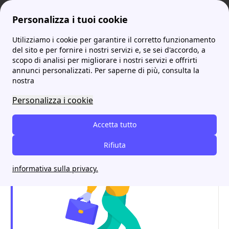
Personalizza i tuoi cookie
Utilizziamo i cookie per garantire il corretto funzionamento
ProntoBolletta
Energia Solare: come puoi sfruttarla per risparmiare in bolletta!
Quali sono gli incentivi del fotovoltaico del 2025? Risparmia in bolletta!
del sito e per fornire i nostri servizi e, se sei d'accordo, a
scopo di analisi per migliorare i nostri servizi e offrirti
Quali sono gli incentivi del
annunci personalizzati. Per saperne di più, consulta la
nostra
fotovoltaico del 2025?
Personalizza i cookie
Risparmia in bolletta!
Accetta tutto
Rifiuta
informativa sulla privacy.