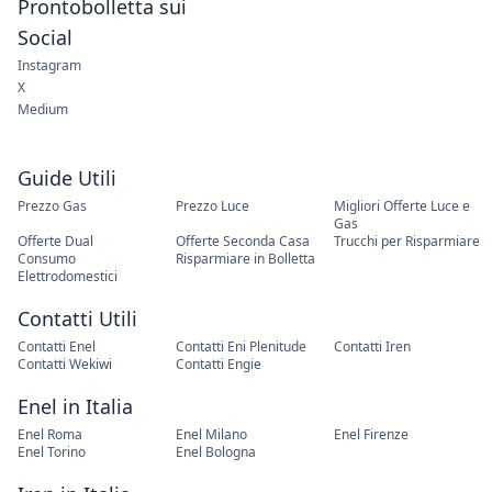
Prontobolletta sui
Social
Instagram
X
Medium
Guide Utili
Prezzo Gas
Prezzo Luce
Migliori Offerte Luce e
Gas
Offerte Dual
Offerte Seconda Casa
Trucchi per Risparmiare
Consumo
Risparmiare in Bolletta
Elettrodomestici
Contatti Utili
Contatti Enel
Contatti Eni Plenitude
Contatti Iren
Contatti Wekiwi
Contatti Engie
Enel in Italia
Enel Roma
Enel Milano
Enel Firenze
Enel Torino
Enel Bologna