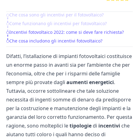
Che cosa sono gli incentivi per il fotovoltaico?
Table of Contents
Come funzionano gli incentivi per fotovoltaico?
Incentivi fotovoltaico 2022: come si deve fare richiesta?
Che cosa includono gli incentivi fotovoltaico?
Difatti, l’istallazione di impianti fotovoltaici costituisce
un enorme passo in avanti sia per l’ambiente che per
l’economia, oltre che per i risparmi delle famiglie
sempre più provate dagli
aumenti energetici
.
Tuttavia, occorre sottolineare che tale soluzione
necessita di ingenti somme di denaro da predisporre
per la costruzione e manutenzione degli impianti e la
garanzia del loro corretto funzionamento. Per questa
ragione, sono molteplici le
tipologie
di
incentivi
che
aiutano tutti coloro i quali hanno deciso di