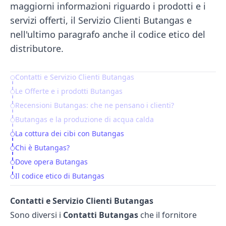
maggiorni informazioni riguardo i prodotti e i
servizi offerti, il Servizio Clienti Butangas e
nell'ultimo paragrafo anche il codice etico del
distributore.
Contatti e Servizio Clienti Butangas
Table of Contents
Le Offerte e i prodotti Butangas
Recensioni Butangas: che ne pensano i clienti?
Butangas e la produzione di acqua calda
La cottura dei cibi con Butangas
Chi è Butangas?
Dove opera Butangas
Il codice etico di Butangas
Contatti e Servizio Clienti Butangas
Sono diversi i
Contatti Butangas
che il fornitore