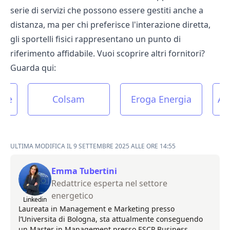
serie di servizi che possono essere gestiti anche a
distanza, ma per chi preferisce l'interazione diretta,
gli sportelli fisici rappresentano un punto di
riferimento affidabile. Vuoi scoprire altri fornitori?
Guarda qui:
une
Colsam
Eroga Energia
As
ULTIMA MODIFICA IL 9 SETTEMBRE 2025 ALLE ORE 14:55
Emma Tubertini
Redattrice esperta nel settore
energetico
Linkedin
Laureata in Management e Marketing presso
l’Universita di Bologna, sta attualmente conseguendo
un Master in Management presso ESCP Business