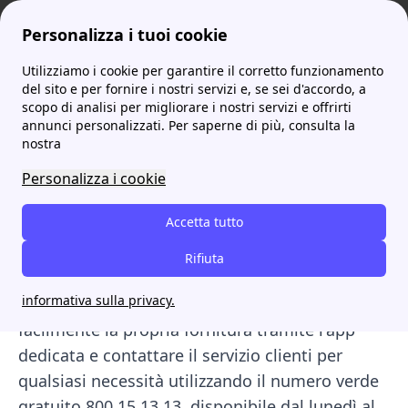
Personalizza i tuoi cookie
Utilizziamo i cookie per garantire il corretto funzionamento
ProntoBolletta
Fornitori
VIVI Energia: Offerte, Recensioni e Contatti
del sito e per fornire i nostri servizi e, se sei d'accordo, a
scopo di analisi per migliorare i nostri servizi e offrirti
VIVI Energia: Offerte,
annunci personalizzati. Per saperne di più, consulta la
nostra
Recensioni e Contatti
Personalizza i cookie
Vivi Energia è il fornitore che offre soluzioni
Accetta tutto
energetiche su misura per le esigenze dei
clienti. Tra le sue offerte, spicca VIVIweb AllDay,
Rifiuta
una soluzione completamente digitale e
informativa sulla privacy.
conveniente. I clienti possono gestire
facilmente la propria fornitura tramite l'app
dedicata e contattare il servizio clienti per
qualsiasi necessità utilizzando il numero verde
gratuito 800 15 13 13, disponibile dal lunedì al