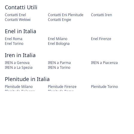
Contatti Utili
Contatti Enel
Contatti Eni Plenitude
Contatti Iren
Contatti Wekiwi
Contatti Engie
Enel in Italia
Enel Roma
Enel Milano
Enel Firenze
Enel Torino
Enel Bologna
Iren in Italia
IREN a Genova
IREN a Parma
IREN a Piacenza
IREN a La Spezia
IREN a Torino
Plenitude in Italia
Plenitude Milano
Plenitude Firenze
Plenitude Torino
Plenitude Bologna
Plenitude Roma
Cambio Residenza
Cambio Residenza Roma
Cambio Residenza Torino
Cambio Residenza Milano
Cambio Residenza Napoli
Cambio Residenza
Palermo