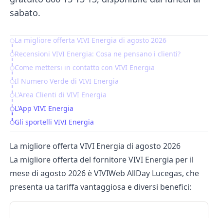
sabato.
La migliore offerta VIVI Energia di agosto 2026
Table of Contents
Recensioni VIVI Energia: Cosa ne pensano i clienti?
Come mettersi in contatto con VIVI Energia
Il Numero Verde di VIVI Energia
L'Area Clienti di VIVI Energia
L'App VIVI Energia
Gli sportelli VIVI Energia
La migliore offerta VIVI Energia di agosto 2026
La migliore offerta del fornitore VIVI Energia per il
mese di agosto 2026 è VIVIWeb AllDay Lucegas, che
presenta ua tariffa vantaggiosa e diversi benefici: