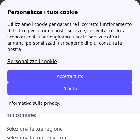
Personalizza i tuoi cookie
Utilizziamo i cookie per garantire il corretto funzionamento
ProntoBolletta
Enel
Le colonnine di ricarica Enel X in Italia
More
del sito e per fornire i nostri servizi e, se sei d'accordo, a
scopo di analisi per migliorare i nostri servizi e offrirti
Le colonnine di ricarica
annunci personalizzati. Per saperne di più, consulta la
nostra
Enel X in Italia
Personalizza i cookie
La guida su come ricaricare la tua auto elettrica
Table of Contents
Accetta tutto
Trova tutte le colonnine di ricarica Enel presenti in
Rifiuta
Italia tramite la seguente pagina: → Colonnine di
informativa sulla privacy.
Ricarica
Enel
Per trovare le colonnine di ricarica nel
tuo comune:
Seleziona la tua regione
Seleziona la tua provincia