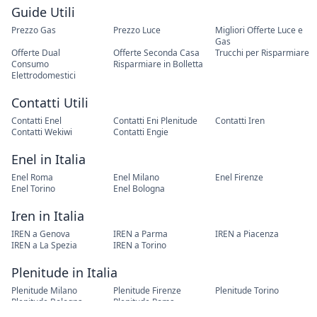
Guide Utili
Prezzo Gas
Prezzo Luce
Migliori Offerte Luce e
Gas
Offerte Dual
Offerte Seconda Casa
Trucchi per Risparmiare
Consumo
Risparmiare in Bolletta
Elettrodomestici
Contatti Utili
Contatti Enel
Contatti Eni Plenitude
Contatti Iren
Contatti Wekiwi
Contatti Engie
Enel in Italia
Enel Roma
Enel Milano
Enel Firenze
Enel Torino
Enel Bologna
Iren in Italia
IREN a Genova
IREN a Parma
IREN a Piacenza
IREN a La Spezia
IREN a Torino
Plenitude in Italia
Plenitude Milano
Plenitude Firenze
Plenitude Torino
Plenitude Bologna
Plenitude Roma