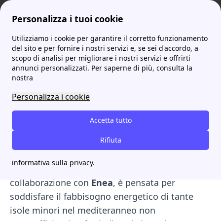
Personalizza i tuoi cookie
Utilizziamo i cookie per garantire il corretto funzionamento
ProntoBolletta
Energia ondosa in energia elettrica: analisi sui PeWEC 2.0
del sito e per fornire i nostri servizi e, se sei d'accordo, a
scopo di analisi per migliorare i nostri servizi e offrirti
Energia ondosa in energia
annunci personalizzati. Per saperne di più, consulta la
nostra
elettrica: analisi sui PeWEC
Personalizza i cookie
2.0
Accetta tutto
Nasce
PeWEC 2.0
, una versione aggiornata del
dispositivo galleggiante in grado di trasformare
Rifiuta
l’energia ondosa in energia elettrica. Questa
informativa sulla privacy.
tecnologia, ideata dal
Politecnico di Torino
in
collaborazione con
Enea
, è pensata per
soddisfare il fabbisogno energetico di tante
isole minori nel mediteranneo non