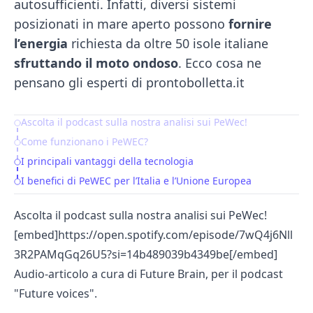
autosufficienti. Infatti, diversi sistemi
posizionati in mare aperto possono
fornire
l’energia
richiesta da oltre 50 isole italiane
sfruttando il moto ondoso
. Ecco cosa ne
pensano gli esperti di prontobolletta.it
Ascolta il podcast sulla nostra analisi sui PeWec!
Table of Contents
Come funzionano i PeWEC?
I principali vantaggi della tecnologia
I benefici di PeWEC per l’Italia e l’Unione Europea
Ascolta il podcast sulla nostra analisi sui PeWec!
[embed]https://open.spotify.com/episode/7wQ4j6Nll
3R2PAMqGq26U5?si=14b489039b4349be[/embed]
Audio-articolo a cura di Future Brain, per il podcast
"Future voices".