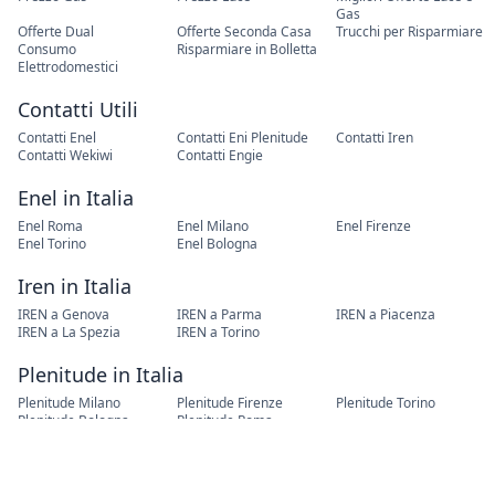
Gas
Offerte Dual
Offerte Seconda Casa
Trucchi per Risparmiare
Consumo
Risparmiare in Bolletta
Elettrodomestici
Contatti Utili
Contatti Enel
Contatti Eni Plenitude
Contatti Iren
Contatti Wekiwi
Contatti Engie
Enel in Italia
Enel Roma
Enel Milano
Enel Firenze
Enel Torino
Enel Bologna
Iren in Italia
IREN a Genova
IREN a Parma
IREN a Piacenza
IREN a La Spezia
IREN a Torino
Plenitude in Italia
Plenitude Milano
Plenitude Firenze
Plenitude Torino
Plenitude Bologna
Plenitude Roma
Cambio Residenza
Cambio Residenza Roma
Cambio Residenza Torino
Cambio Residenza Milano