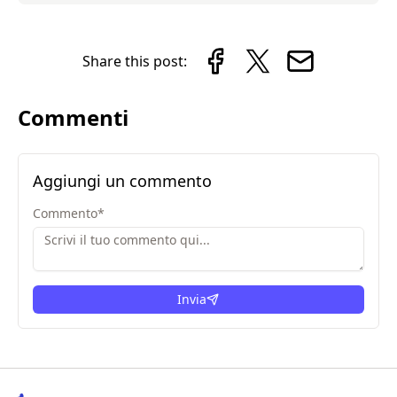
Share this post:
Commenti
Aggiungi un commento
Commento
*
Invia