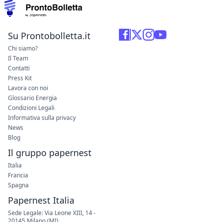
Su Prontobolletta.it
Chi siamo?
Il Team
Contatti
Press Kit
Lavora con noi
Glossario Energia
Condizioni Legali
Informativa sulla privacy
News
Blog
Il gruppo papernest
Italia
Francia
Spagna
Papernest Italia
Sede Legale: Via Leone XIII, 14 -
20145 Milano (MI)