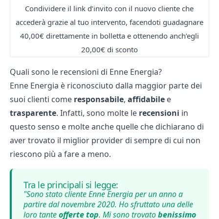
Condividere il link d’invito con il nuovo cliente che
accederà grazie al tuo intervento, facendoti guadagnare
40,00€ direttamente in bolletta e ottenendo anch’egli
20,00€ di sconto
Quali sono le recensioni di Enne Energia?
Enne Energia è riconosciuto dalla maggior parte dei
suoi clienti come
responsabile
,
affidabile
e
trasparente
. Infatti, sono molte le
recensioni
in
questo senso e molte anche quelle che dichiarano di
aver trovato il miglior provider di sempre di cui non
riescono più a fare a meno.
Tra le principali si legge:
"Sono stato cliente Enne Energia per un anno a
partire dal novembre 2020. Ho sfruttato una delle
loro tante
offerte top
. Mi sono trovato
benissimo