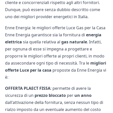
cliente e concorrenziali rispetto agli altri fornitori.
Dunque, può essere senza dubbio descritto come
uno dei migliori provider energetici in Italia.
Enne Energia: le migliori offerte Luce Gas per la Casa
Enne Energia
garantisce sia la fornitura di
energia
elettrica
sia quella relativa al
gas naturale
. Infatti,
per ognuna di esse si impegna a progettare e
proporre le migliori offerte ai propri clienti, in modo
da assecondare ogni tipo di necessità. Tra le
migliori
offerte Luce per la casa
proposte da Enne Energia vi
è:
OFFERTA PLAECT FISSA
: permette di avere la
sicurezza di un
prezzo
bloccato
per
un
anno
dall'attivazione della fornitura, senza nessun tipo di
rialzo imposto da un eventuale aumento del costo