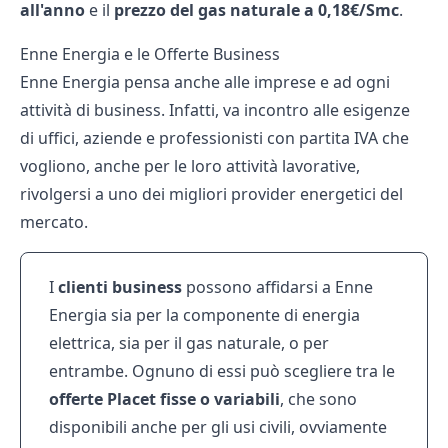
all'anno
e il
prezzo del gas naturale a
0,18
€/Smc
.
Enne Energia e le Offerte Business
Enne Energia pensa anche alle imprese e ad ogni
attività di business. Infatti, va incontro alle esigenze
di uffici, aziende e professionisti con partita IVA che
vogliono, anche per le loro attività lavorative,
rivolgersi a uno dei migliori provider energetici del
mercato.
I
clienti business
possono affidarsi a Enne
Energia sia per la componente di energia
elettrica, sia per il gas naturale, o per
entrambe. Ognuno di essi può scegliere tra le
offerte Placet fisse o variabili
, che sono
disponibili anche per gli usi civili, ovviamente