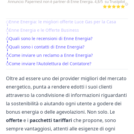
Annuncio: Papernest non è partner di Enne Energia. 4,8/5 su Trustpilot
⭐⭐⭐⭐⭐
Enne Energia: le migliori offerte Luce Gas per la Casa
Table of Contents
Enne Energia e le Offerte Business
Quali sono le recensioni di Enne Energia?
Quali sono i contatti di Enne Energia?
Come inviare un reclamo a Enne Energia?
Come inviare l'Autolettura del Contatore?
Oltre ad essere uno dei provider migliori del mercato
energetico, punta a rendere edotti i suoi clienti
attraverso la condivisione di informazioni riguardanti
la sostenibilità o aiutando ogni utente a godere dei
bonus energia o delle agevolazioni. Non solo. Le
offerte
e i
pacchetti tariffari
che propone, sono
sempre vantaggiosi, attenti alle esigenze di ogni