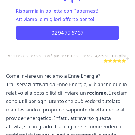
Risparmia in bolletta con Papernest!
Attiviamo le migliori offerte per te!
02 94 75 67 37
Annuncio: Papernest non è partner di Enne Energia. 4,8/5 su Trustpilot
⭐⭐⭐⭐⭐
Come inviare un reclamo a Enne Energia?
Tra i servizi attivati da Enne Energia, vi è anche quello
relativo alla possibilità di inviare un
reclamo
. I reclami
sono utili per ogni utente che può vedersi tutelato
manifestando il proprio disappunto direttamente al
provider energetico. Infatti, attraverso questa
attività, si è in grado di accogliere e comprendere i