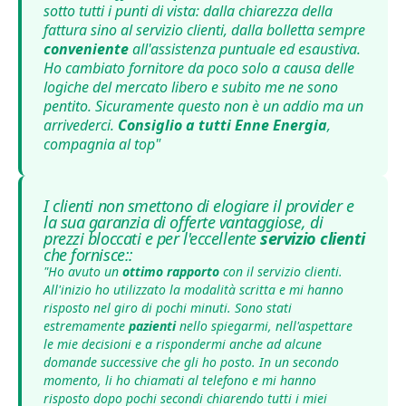
sotto tutti i punti di vista: dalla chiarezza della
fattura sino al servizio clienti, dalla bolletta sempre
conveniente
all'assistenza puntuale ed esaustiva.
Ho cambiato fornitore da poco solo a causa delle
logiche del mercato libero e subito me ne sono
pentito. Sicuramente questo non è un addio ma un
arrivederci.
Consiglio a tutti Enne Energia
,
compagnia al top"
I clienti non smettono di elogiare il provider e
la sua garanzia di offerte vantaggiose, di
prezzi bloccati e per l'eccellente
servizio clienti
che fornisce::
"Ho avuto un
ottimo rapporto
con il servizio clienti.
All'inizio ho utilizzato la modalità scritta e mi hanno
risposto nel giro di pochi minuti. Sono stati
estremamente
pazienti
nello spiegarmi, nell'aspettare
le mie decisioni e a rispondermi anche ad alcune
domande successive che gli ho posto. In un secondo
momento, li ho chiamati al telefono e mi hanno
risposto dopo pochi secondi chiarendo tutti i miei