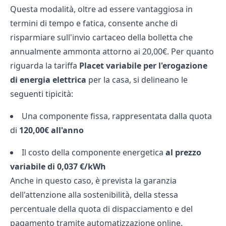
Questa modalità, oltre ad essere vantaggiosa in
termini di tempo e fatica, consente anche di
risparmiare sull'invio cartaceo della bolletta che
annualmente ammonta attorno ai 20,00€. Per quanto
riguarda la tariffa
Placet variabile per l'erogazione
di energia elettrica
per la casa, si delineano le
seguenti tipicità:
Una componente fissa, rappresentata dalla quota
di
120,00€ all'anno
Il costo della componente energetica
al prezzo
variabile di 0,037
€/kWh
Anche in questo caso, è prevista la garanzia
dell'attenzione alla sostenibilità, della stessa
percentuale della quota di dispacciamento e del
pagamento tramite automatizzazione online.