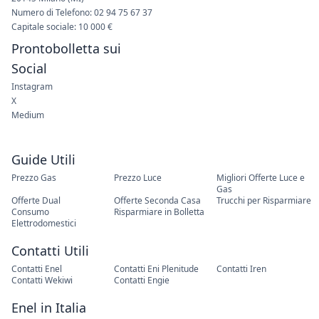
Numero di Telefono: 02 94 75 67 37
Capitale sociale: 10 000 €
Prontobolletta sui
Social
Instagram
X
Medium
Guide Utili
Prezzo Gas
Prezzo Luce
Migliori Offerte Luce e
Gas
Offerte Dual
Offerte Seconda Casa
Trucchi per Risparmiare
Consumo
Risparmiare in Bolletta
Elettrodomestici
Contatti Utili
Contatti Enel
Contatti Eni Plenitude
Contatti Iren
Contatti Wekiwi
Contatti Engie
Enel in Italia