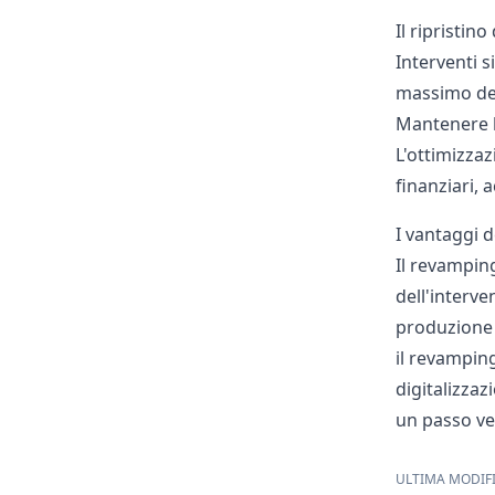
Il ripristino
Interventi s
massimo del 
Mantenere l'
L'ottimizza
finanziari, 
I vantaggi 
Il revamping
dell'interve
produzione d
il revamping
digitalizza
un passo ve
ULTIMA MODIFI