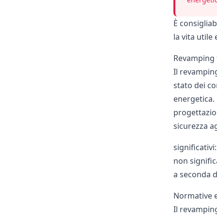
È consiglia
la vita util
Revamping f
Il revamping
stato dei co
energetica. 
progettazion
sicurezza a
significativ
non signific
a seconda de
Normative e
Il revamping