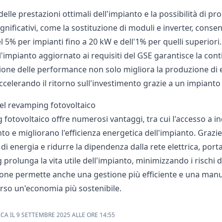
 delle prestazioni ottimali dell'impianto e la possibilità di pro
ignificativi, come la sostituzione di moduli e inverter, cons
5% per impianti fino a 20 kW e dell'1% per quelli superiori.
impianto aggiornato ai requisiti del GSE garantisce la conti
zione delle performance non solo migliora la produzione di
accelerando il ritorno sull'investimento grazie a un impianto
del revamping fotovoltaico
 fotovoltaico offre numerosi vantaggi, tra cui l'accesso a inc
nto e migliorano l'efficienza energetica dell'impianto. Graz
i energia e ridurre la dipendenza dalla rete elettrica, portan
 prolunga la vita utile dell'impianto, minimizzando i rischi
zione permette anche una gestione più efficiente e una ma
rso un'economia più sostenibile.
CA IL 9 SETTEMBRE 2025 ALLE ORE 14:55