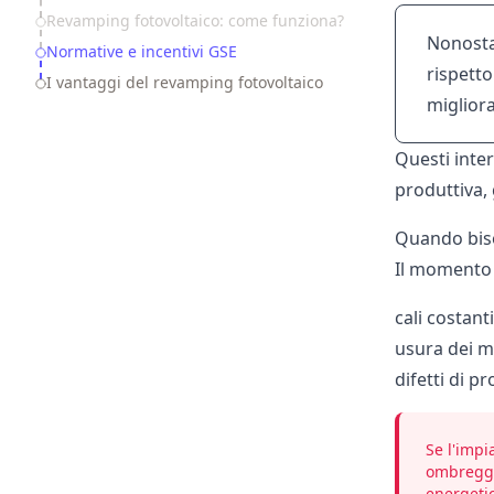
Revamping fotovoltaico: come funziona?
Nonostan
Normative e incentivi GSE
rispetto
I vantaggi del revamping fotovoltaico
miglior
Questi inter
produttiva,
Quando biso
Il momento 
cali costan
usura dei ma
difetti di pr
Se l'impi
ombreggia
energeti