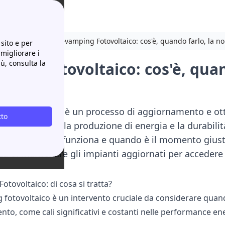
 e quanto costa
Revamping Fotovoltaico: cos'è, quando farlo, la no
sito e per
 migliorare i
iù, consulta la
ing Fotovoltaico: cos'è, quan
ggi
ng fotovoltaico è un processo di aggiornamento e otti
tto
ne l'efficienza, la produzione di energia e la durabili
ervento, come funziona e quando è il momento giust
za di mantenere gli impianti aggiornati per accedere ag
tovoltaico: di cosa si tratta?
g fotovoltaico è un intervento cruciale da considerare quan
nto, come cali significativi e costanti nelle performance en