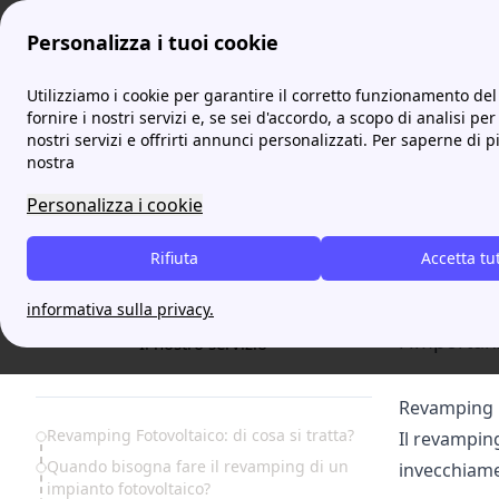
Personalizza i tuoi cookie
ProntoBolletta
Fotovoltaico: come funziona un impianto
Utilizziamo i cookie per garantire il corretto funzionamento del 
More
fornire i nostri servizi e, se sei d'accordo, a scopo di analisi per
nostri servizi e offrirti annunci personalizzati. Per saperne di p
Revamp
nostra
vanta
Personalizza i cookie
Il revampi
Rifiuta
Accetta tu
a migliorar
questo int
informativa sulla privacy.
l'importan
Il nostro servizio
Revamping Fo
Table of Contents
Revamping Fotovoltaico: di cosa si tratta?
Il revampin
Quando bisogna fare il revamping di un
invecchiame
impianto fotovoltaico?