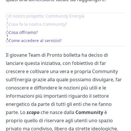
Il nostro progetto: Community Energia
Table of Contents
Cosa fa la nostra Community?
Cosa offriamo?
Come accedere al servizio?
Il giovane Team di Pronto bolletta ha deciso di
lanciare questa iniziativa, con l’obiettivo di far
crescere e coltivare una vera e propria Community
sull’Energia grazie alla quale possiamo divulgare, far
conoscere e diffondere le nozioni più utili e le
informazioni più importanti riguardo il settore
energetico da parte di tutti gli enti che ne fanno
parte. Lo
scopo
che nasce dalla
Community
è
proprio quello di riservare agli utenti uno spazio
privato ma condiviso, libero da strette ideologiche.