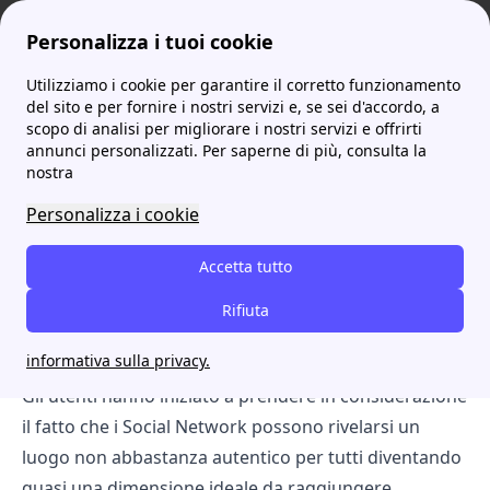
Personalizza i tuoi cookie
Utilizziamo i cookie per garantire il corretto funzionamento
ProntoBolletta
Arriva la Community Energia di Prontobolletta!
del sito e per fornire i nostri servizi e, se sei d'accordo, a
scopo di analisi per migliorare i nostri servizi e offrirti
Arriva la Community
annunci personalizzati. Per saperne di più, consulta la
nostra
Energia di Prontobolletta!
Personalizza i cookie
Negli ultimi decenni parecchi studi hanno
Accetta tutto
dimostrato come la maggior parte degli utenti
che utilizza le piattaforme online sia
Rifiuta
maggiormente propensa a relazionarsi con la
informativa sulla privacy.
propria Community.
Gli utenti hanno iniziato a prendere in considerazione
il fatto che i Social Network possono rivelarsi un
luogo non abbastanza autentico per tutti diventando
quasi una dimensione ideale da raggiungere.