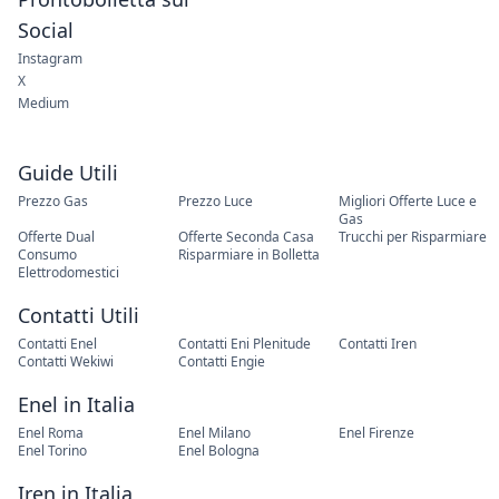
Social
Instagram
X
Medium
Guide Utili
Prezzo Gas
Prezzo Luce
Migliori Offerte Luce e
Gas
Offerte Dual
Offerte Seconda Casa
Trucchi per Risparmiare
Consumo
Risparmiare in Bolletta
Elettrodomestici
Contatti Utili
Contatti Enel
Contatti Eni Plenitude
Contatti Iren
Contatti Wekiwi
Contatti Engie
Enel in Italia
Enel Roma
Enel Milano
Enel Firenze
Enel Torino
Enel Bologna
Iren in Italia