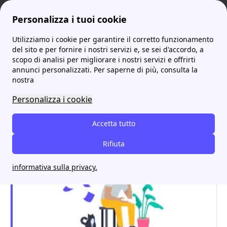
Personalizza i tuoi cookie
Utilizziamo i cookie per garantire il corretto funzionamento
ProntoBolletta
Confronto Fornitori Luce
A2A o Edison? Un confronto tra i due fornitori di luce e gas
del sito e per fornire i nostri servizi e, se sei d'accordo, a
scopo di analisi per migliorare i nostri servizi e offrirti
A2A o Edison? Un
annunci personalizzati. Per saperne di più, consulta la
nostra
confronto tra i due
Personalizza i cookie
fornitori di luce e gas
Accetta tutto
Rifiuta
informativa sulla privacy.