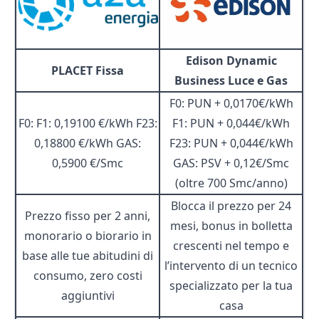
Edison Dynamic
PLACET Fissa
Business Luce e Gas
F0: PUN + 0,0170€/kWh
F0: F1: 0,19100 €/kWh F23:
F1: PUN + 0,044€/kWh
0,18800 €/kWh GAS:
F23: PUN + 0,044€/kWh
0,5900 €/Smc
GAS: PSV + 0,12€/Smc
(oltre 700 Smc/anno)
Blocca il prezzo per 24
Prezzo fisso per 2 anni,
mesi, bonus in bolletta
monorario o biorario in
crescenti nel tempo e
base alle tue abitudini di
l’intervento di un tecnico
consumo, zero costi
specializzato per la tua
aggiuntivi
casa