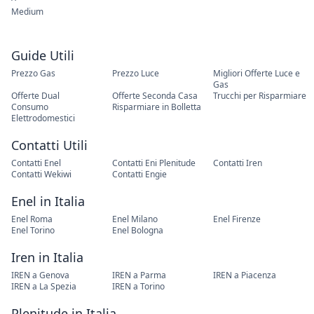
Medium
Guide Utili
Prezzo Gas
Prezzo Luce
Migliori Offerte Luce e
Gas
Offerte Dual
Offerte Seconda Casa
Trucchi per Risparmiare
Consumo
Risparmiare in Bolletta
Elettrodomestici
Contatti Utili
Contatti Enel
Contatti Eni Plenitude
Contatti Iren
Contatti Wekiwi
Contatti Engie
Enel in Italia
Enel Roma
Enel Milano
Enel Firenze
Enel Torino
Enel Bologna
Iren in Italia
IREN a Genova
IREN a Parma
IREN a Piacenza
IREN a La Spezia
IREN a Torino
Plenitude in Italia