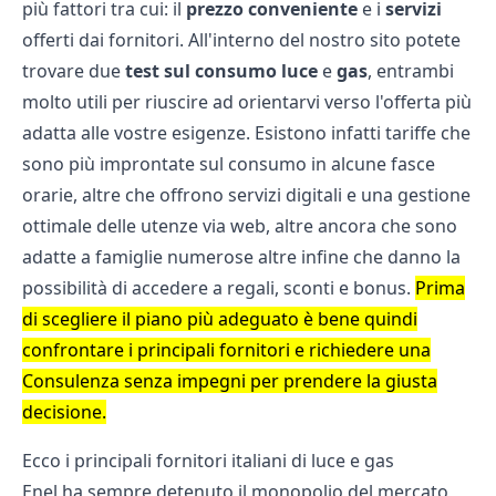
più fattori tra cui: il
prezzo conveniente
e i
servizi
offerti dai fornitori. All'interno del nostro sito potete
trovare due
test sul consumo luce
e
gas
, entrambi
molto utili per riuscire ad orientarvi verso l'offerta più
adatta alle vostre esigenze. Esistono infatti tariffe che
sono più improntate sul consumo in alcune fasce
orarie, altre che offrono servizi digitali e una gestione
ottimale delle utenze via web, altre ancora che sono
adatte a famiglie numerose altre infine che danno la
possibilità di accedere a regali, sconti e bonus.
Prima
di scegliere il piano più adeguato è bene quindi
confrontare i principali fornitori e richiedere una
Consulenza senza impegni per prendere la giusta
decisione.
Ecco i principali fornitori italiani di luce e gas
Enel ha sempre detenuto il monopolio del mercato