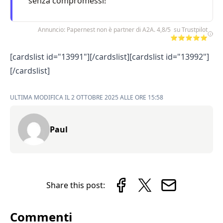
senza compromessi!
Annuncio: Papernest non è partner di A2A. 4,8/5 su Trustpilot
⭐⭐⭐⭐⭐
[cardslist id="13991"][/cardslist][cardslist id="13992"]
[/cardslist]
ULTIMA MODIFICA IL 2 OTTOBRE 2025 ALLE ORE 15:58
Paul
Share this post:
Commenti