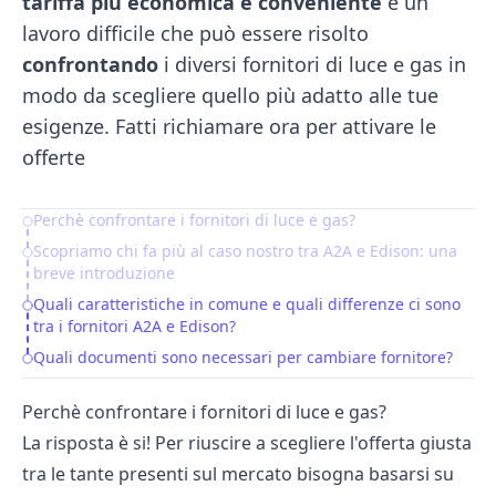
tariffa più economica e conveniente
è un
lavoro difficile che può essere risolto
confrontando
i diversi
fornitori di luce e gas
in
modo da scegliere quello più adatto alle tue
esigenze. Fatti richiamare ora per attivare le
offerte
Perchè confrontare i fornitori di luce e gas?
Table of Contents
Scopriamo chi fa più al caso nostro tra A2A e Edison: una
breve introduzione
Quali caratteristiche in comune e quali differenze ci sono
tra i fornitori A2A e Edison?
Quali documenti sono necessari per cambiare fornitore?
Perchè confrontare i fornitori di luce e gas?
La risposta è si! Per riuscire a scegliere l'offerta giusta
tra le tante presenti sul mercato bisogna basarsi su