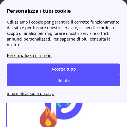
Personalizza i tuoi cookie
Utilizziamo i cookie per garantire il corretto funzionamento
ProntoBolletta
Cos'è l'alloggiamento del contatore? Tutte le informazioni utili
del sito e per fornire i nostri servizi e, se sei d'accordo, a
scopo di analisi per migliorare i nostri servizi e offrirti
Cos'è l'alloggiamento del
annunci personalizzati. Per saperne di più, consulta la
nostra
contatore? Tutte le
Personalizza i cookie
informazioni utili
Accetta tutto
Rifiuta
informativa sulla privacy.