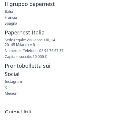
Il gruppo papernest
Italia
Francia
Spagna
Papernest Italia
Sede Legale: Via Leone XIII, 14 -
20145 Milano (MI)
Numero di Telefono: 02 94 75 67 37
Capitale sociale: 10 000 €
Prontobolletta sui
Social
Instagram
X
Medium
Guide Utili
Prezzo Gas
Prezzo Luce
Migliori Offerte Luce e
Gas
Offerte Dual
Offerte Seconda Casa
Trucchi per Risparmiare