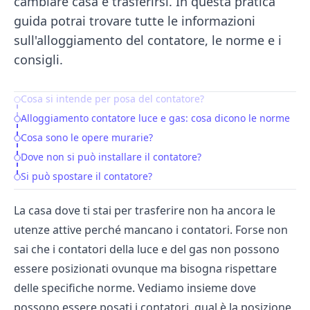
cambiare casa e trasferirsi. In questa pratica
guida potrai trovare tutte le informazioni
sull'alloggiamento del contatore, le norme e i
consigli.
Cosa si intende per posa del contatore?
Table of Contents
Alloggiamento contatore luce e gas: cosa dicono le norme
Cosa sono le opere murarie?
Dove non si può installare il contatore?
Si può spostare il contatore?
La casa dove ti stai per trasferire non ha ancora le
utenze attive perché mancano i contatori. Forse non
sai che i contatori della luce e del gas non possono
essere posizionati ovunque ma bisogna rispettare
delle specifiche norme. Vediamo insieme dove
possono essere posati i contatori, qual è la posizione