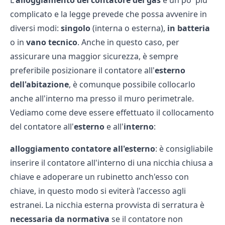
L'
alloggiamento del contatore del gas
è un po' più
complicato e la legge prevede che possa avvenire in
diversi modi:
singolo
(interna o esterna),
in batteria
o in
vano tecnico
. Anche in questo caso, per
assicurare una maggior sicurezza, è sempre
preferibile posizionare il contatore all'
esterno
dell'abitazione
, è comunque possibile collocarlo
anche all'interno ma presso il muro perimetrale.
Vediamo come deve essere effettuato il collocamento
del contatore all'
esterno
e all'
interno
:
alloggiamento contatore all'esterno
: è consigliabile
inserire il contatore all'interno di una nicchia chiusa a
chiave e adoperare un rubinetto anch'esso con
chiave, in questo modo si eviterà l'accesso agli
estranei. La nicchia esterna provvista di serratura è
necessaria da normativa
se il contatore non