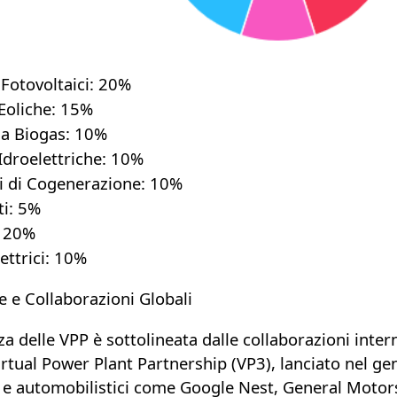
Fotovoltaici:
20%
Eoliche:
15%
 a Biogas:
10%
Idroelettriche:
10%
 di Cogenerazione:
10%
i:
5%
20%
ettrici:
10%
 e Collaborazioni Globali
a delle VPP è sottolineata dalle collaborazioni inter
irtual Power Plant Partnership (VP3)
, lanciato nel g
 e automobilistici come Google Nest, General Motors