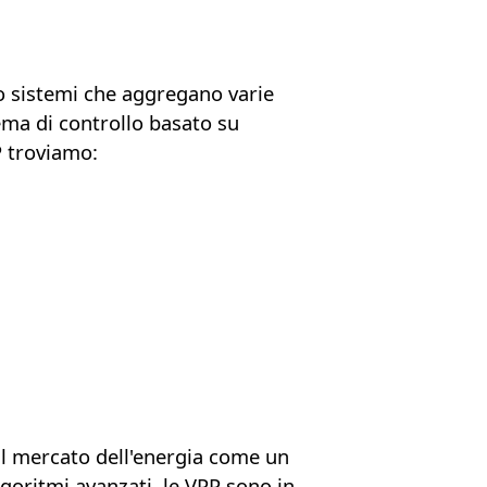
o sistemi che aggregano varie
ema di controllo basato su
P troviamo:
l mercato dell'energia come un
 algoritmi avanzati, le VPP sono in