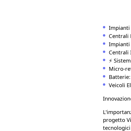
Impianti 
Centrali 
Impianti
Centrali 
⚡
Sistemi
Micro-ret
Batterie:
Veicoli El
Innovazione
L'importanz
progetto
V
tecnologici