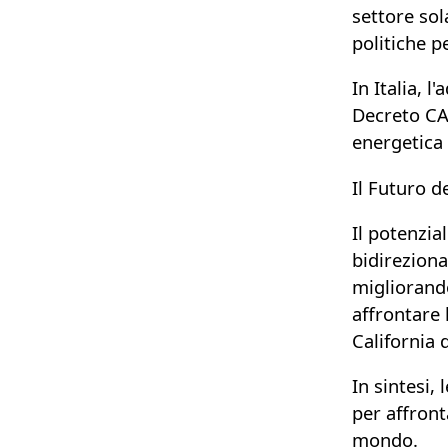
settore so
politiche p
In Italia,
l'
Decreto CAC
energetica
Il Futuro de
Il potenzia
bidireziona
migliorando
affrontare 
California 
In sintesi, 
per affront
mondo.