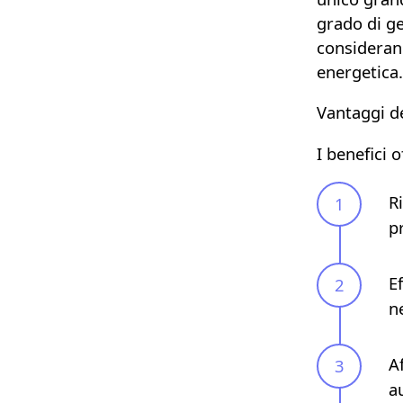
grado di g
consideran
energetica.
Vantaggi de
I benefici 
R
p
E
n
Af
a