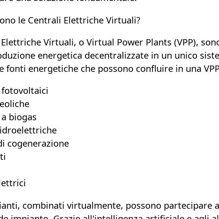
no le Centrali Elettriche Virtuali?
 Elettriche Virtuali, o
Virtual Power Plants (VPP)
, son
oduzione energetica decentralizzate in un unico sist
le fonti energetiche che possono confluire in una VP
 fotovoltaici
 eoliche
 a biogas
 idroelettriche
 di cogenerazione
ti
lettrici
ianti
, combinati virtualmente,
possono partecipare a
de impianto
. Grazie all'intelligenza artificiale e agli