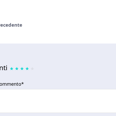
recedente
ti
 commento*