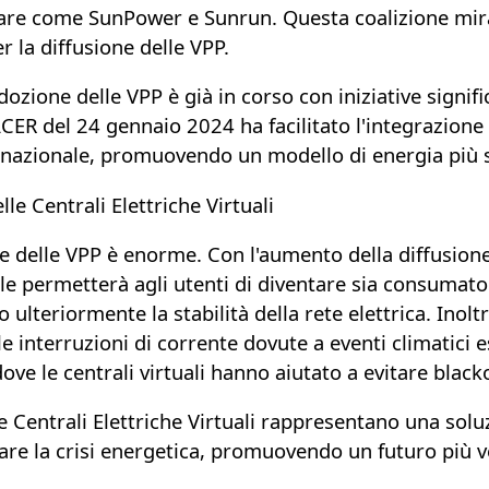
lare come SunPower e Sunrun. Questa coalizione mira
er la diffusione delle VPP.
adozione delle VPP è già in corso con iniziative signifi
ER del 24 gennaio 2024 ha facilitato l'integrazione 
 nazionale,
promuovendo un modello di energia più so
lle Centrali Elettriche Virtuali
le delle VPP è enorme.
Con l'aumento della diffusione d
le permetterà agli utenti di diventare sia consumator
 ulteriormente la stabilità della rete elettrica.
Inoltr
le interruzioni di corrente dovute a eventi climatici
dove le centrali virtuali hanno aiutato a evitare blac
le Centrali Elettriche Virtuali
rappresentano una soluz
are la crisi energetica
, promuovendo un futuro più verd