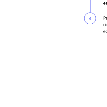
e
P
r
e