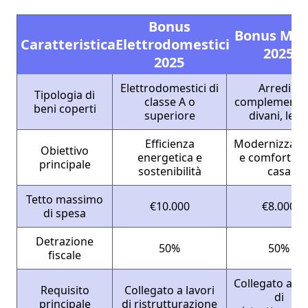
Bonus
Bonus Mobi
Caratteristica
Elettrodomestici
2025
2025
Elettrodomestici di
Arredi e
Tipologia di
classe A o
complementi (
beni coperti
superiore
divani, letti
Efficienza
Modernizzazi
Obiettivo
energetica e
e comfort del
principale
sostenibilità
casa
Tetto massimo
€10.000
€8.000
di spesa
Detrazione
50%
50%
fiscale
Collegato a la
Requisito
Collegato a lavori
di
principale
di ristrutturazione