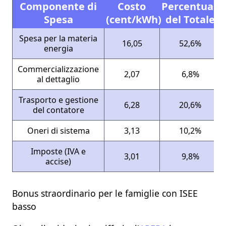
Componente di
Costo
Percentuale
Spesa
(cent/kWh)
del Totale
Spesa per la materia
16,05
52,6%
energia
Commercializzazione
2,07
6,8%
al dettaglio
Trasporto e gestione
6,28
20,6%
del contatore
Oneri di sistema
3,13
10,2%
Imposte (IVA e
3,01
9,8%
accise)
Bonus straordinario per le famiglie con ISEE
basso