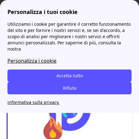
Personalizza i tuoi cookie
Utilizziamo i cookie per garantire il corretto funzionamento
ProntoBolletta
Edison
Edison Impianto Fotovoltaico: scopri tutte le novità delle offerte
More
del sito e per fornire i nostri servizi e, se sei d'accordo, a
scopo di analisi per migliorare i nostri servizi e offrirti
Edison Impianto
annunci personalizzati. Per saperne di più, consulta la
nostra
Fotovoltaico: scopri tutte
Personalizza i cookie
le novità delle offerte
Accetta tutto
Rifiuta
informativa sulla privacy.