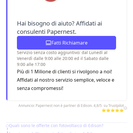
Hai bisogno di aiuto? Affidati ai
consulenti Papernest.
Fatti Richiamare
Servizio senza costo aggiuntivo: dal Lunedì al
Venerdì dalle 9:00 alle 20:00 ed il Sabato dalle
9:00 alle 17:00
Più di 1 Milione di clienti si rivolgono a noi!
Affidati al nostro servizio semplice, veloce e
senza compromessi!
Annuncio: Papernest non è partner di Edison. 4,8/5 su Trustpilot
⭐⭐⭐⭐⭐
Quali sono le offerte con fotovoltaico di Edison?
Table of Contents